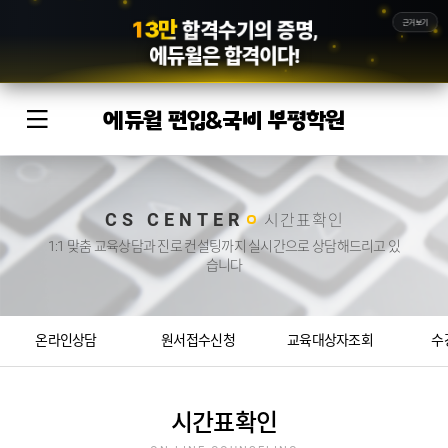
5
5
5
만
근거보기
회원의 선택,
에듀윌
은 합격이다!
에듀윌 편입&국비 부평학원
CS CENTER
시간표확인
1:1 맞춤 교육상담과 진로 컨설팅까지 실시간으로 상담해드리고 있
습니다
온라인상담
원서접수신청
교육대상자조회
수
시간표확인