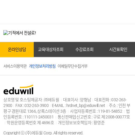
온라인상담
원서접수
온라인상담
교육대상자조회
수강료조회
시간표확인
서비스이용약관
개인정보처리방침
이메일무단수집거부
교육대상자조회
상호명 및 호스팅제공자 : ㈜에듀윌
대표이사 : 양형남
대표전화 : 032-263-
2900
FAX : 032-263-3900
E-MAIL : hrdnet_bp@eduwill.net
주소 : 인천 부
센터안내
평구 경원대로 1366, 상록스테이션 3층
사업자등록번호 : 119-81-54852
법
인등록번호 : 110111-2450031
통신판매업신고번호 : 구로 제 2008-00077호
학원운영등록번호 제 4696호
개인정보보호책임자 : 황영준
Copyright ⓒ (주)에듀윌 Corp. All rights reserved.