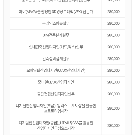
마야(MAYA)를 활용한 3D영상그래픽(VFX) 전문가
280,000
온라인쇼핑몰실무
280,000
BIM건축설계실무
280,000
실내건축산업디자인(캐드,맥스)실무
280,000
건축설비설계실무
280,000
모바일웹산업디자인(UI/UX산업디자인)
280,000
모바일UI/UX산업디자인
280,000
출판편집산업디자인실무
280,000
디지털웹산업디자인(초급)_일러스트,포토샵을 활용한
280,000
프로토타입제작
디지털웹산업디자인(중급)_HTML5,CSS를 활용한
280,000
산업디자인구성요소제작