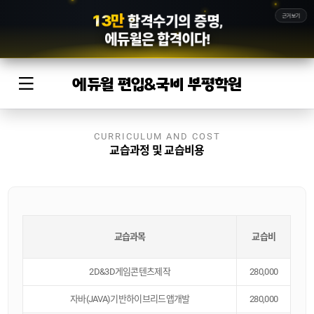
1
3
만
근거보기
합격수기의 증명,
에듀윌
은 합격이다!
에듀윌 편입&국비 부평학원
CURRICULUM AND COST
교습과정 및 교습비용
교습과목
교습비
2D&3D게임콘텐츠제작
280,000
자바(JAVA)기반하이브리드앱개발
280,000