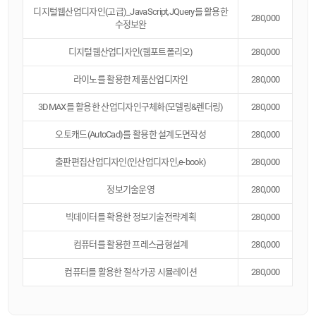
디지털웹산업디자인(고급)_JavaScript,JQuery를 활용한
280,000
수정보완
디지털웹산업디자인(웹포트폴리오)
280,000
라이노를 활용한 제품산업디자인
280,000
3DMAX를 활용한 산업디자인구체화(모델링&렌더링)
280,000
오토캐드(AutoCad)를 활용한 설계도면작성
280,000
출판편집산업디자인(인산업디자인,e-book)
280,000
정보기술운영
280,000
빅데이터를 확용한 정보기술전략계획
280,000
컴퓨터를 활용한 프레스금형설계
280,000
카톡상담
컴퓨터를 활용한 절삭가공 시뮬레이션
280,000