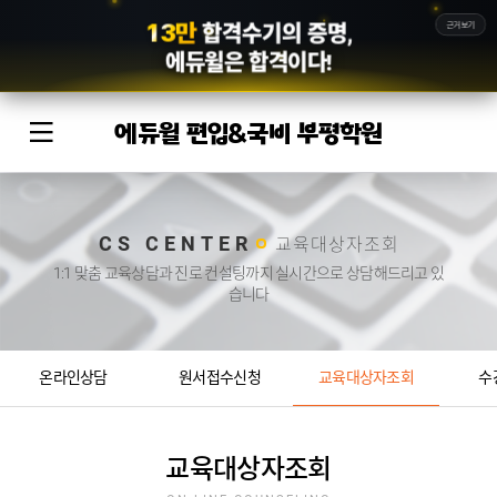
1
3
만
근거보기
합격수기의 증명,
에듀윌
은 합격이다!
에듀윌 편입&국비 부평학원
CS CENTER
교육대상자조회
1:1 맞춤 교육상담과 진로 컨설팅까지 실시간으로 상담해드리고 있
습니다
온라인상담
원서접수신청
교육대상자조회
수
교육대상자조회