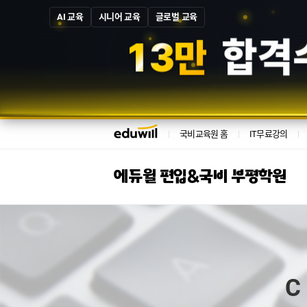
AI 교육
시니어 교육
글로벌 교육
1
3
만
합격
국비교육원 홈
IT무료강의
에듀윌 편입&국비 부평학원
C