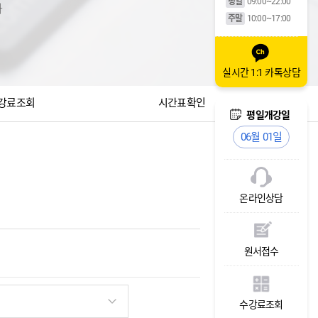
평일
09:00~22:00
다
주말
10:00~17:00
실시간 1:1 카톡상담
강료조회
시간표확인
주말개강일
05월 30일
온라인상담
원서접수
수강료조회