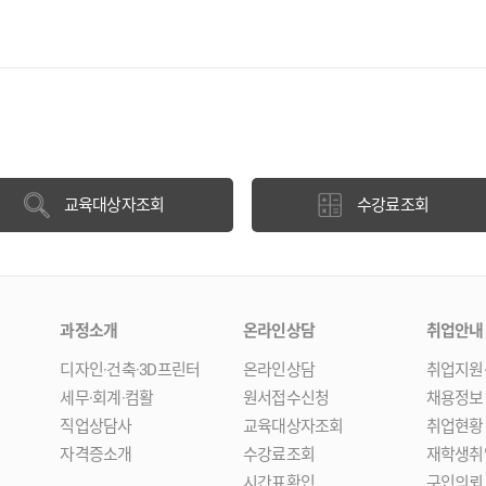
교육대상자조회
수강료조회
과정소개
온라인상담
취업안내
디자인·건축·3D프린터
온라인상담
취업지원
세무·회계·컴활
원서접수신청
채용정보
직업상담사
교육대상자조회
취업현황
자격증소개
수강료조회
재학생취
시간표확인
구인의뢰