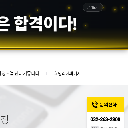
근거보기
은 합격이다!
과정
취업 안내
커뮤니티
희망리턴패키지
청
032-263-2900