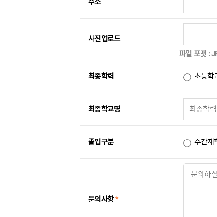
주소
사진업로드
파일 포맷 : J
최종학력
초등학
최종학교명
졸업구분
주간재
문의사항
*