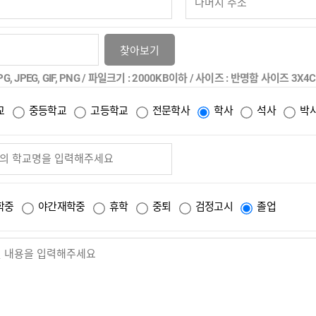
PG, JPEG, GIF, PNG / 파일크기 : 2000KB이하 / 사이즈 : 반명함 사이즈 3X4
교
중등학교
고등학교
전문학사
학사
석사
박
학중
야간재학중
휴학
중퇴
검정고시
졸업