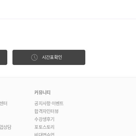
시간표확인
커뮤니티
센터
공지사항·이벤트
합격자인터뷰
수강생후기
업상담
포토스토리
비대면수업