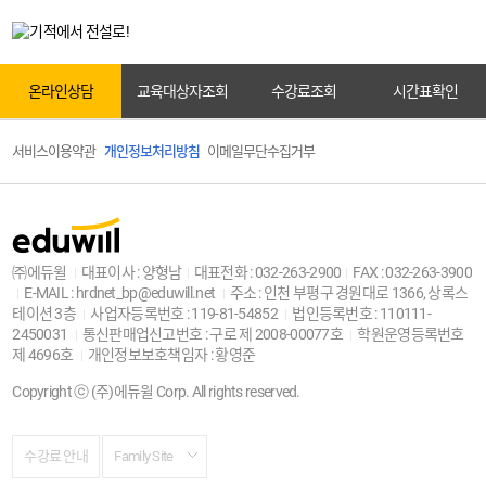
원서접수
온라인상담
교육대상자조회
수강료조회
시간표확인
서비스이용약관
개인정보처리방침
이메일무단수집거부
교육대상자조회
㈜에듀윌
대표이사 : 양형남
대표전화 : 032-263-2900
FAX : 032-263-3900
E-MAIL : hrdnet_bp@eduwill.net
주소 : 인천 부평구 경원대로 1366, 상록스
센터안내
테이션 3층
사업자등록번호 : 119-81-54852
법인등록번호 : 110111-
2450031
통신판매업신고번호 : 구로 제 2008-00077호
학원운영등록번호
제 4696호
개인정보보호책임자 : 황영준
Copyright ⓒ (주)에듀윌 Corp. All rights reserved.
전화상담
수강료 안내
Family Site