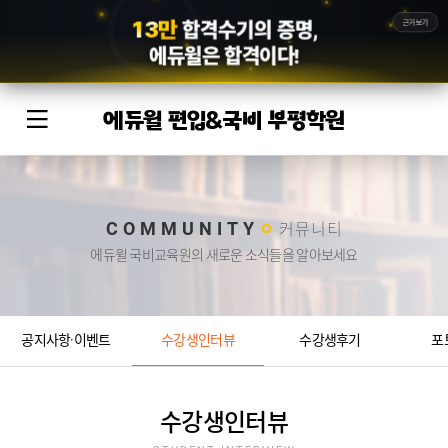
1
3
만
근거보기
합격수기의 증명,
에듀윌
은 합격이다!
에듀윌 편입&국비 부평학원
COMMUNITY
커뮤니티
에듀윌 국비교육원의 새로운 소식들을 알아보세요
공지사항·이벤트
수강생인터뷰
수강생후기
포
수강생인터뷰