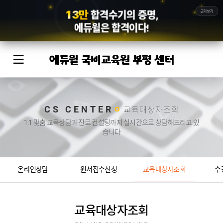
1
3
만
근거보기
합격수기의 증명,
에듀윌
은 합격이다!
에듀윌 국비교육원 부평 센터
CS CENTER
교육대상자조회
1:1 맞춤 교육상담과 진로 컨설팅까지 실시간으로 상담해드리고 있
습니다
온라인상담
원서접수신청
교육대상자조회
수
교육대상자조회